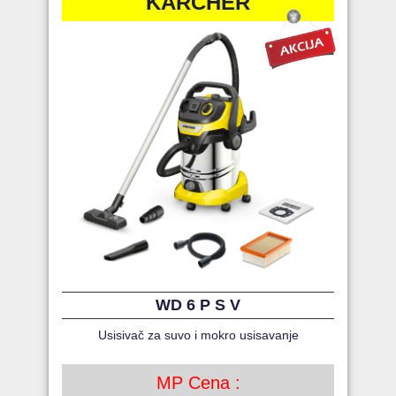
KARCHER
WD 6 P S V
Usisivač za suvo i mokro usisavanje
MP Cena :