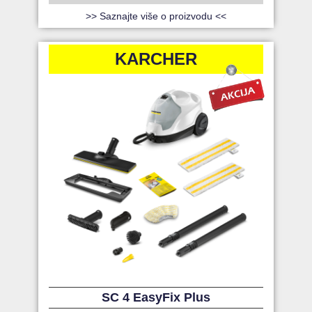
>> Saznajte više o proizvodu <<
KARCHER
SC 4 EasyFix Plus