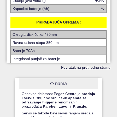
40/40
čista/prljava voda (l)
70
Kapacitet baterije (Ah)
PRIPADAJUĆA OPREMA :
Okrugla-disk četka 430mm
Ravna usisna stopa 850mm
Baterije 70Ah
Integrisani punjač za baterije
Povratak na prethodnu stranu
O nama
Osnovna delatnost Pegaz Centra je
prodaja
i servis
isključivo vrhunskih
aparata za
održavanje higijene
renomiranih
proizvođača
Karcher, Lavor i Kranzle
.
Servis se takođe bavi servisiranjem uređaja