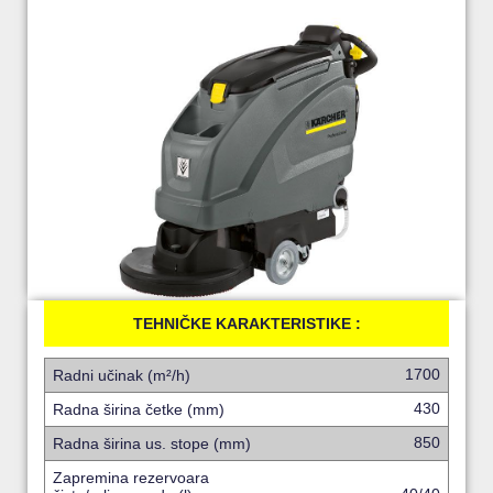
TEHNIČKE KARAKTERISTIKE :
1700
Radni učinak (m²/h)
430
Radna širina četke (mm)
850
Radna širina us. stope (mm)
Zapremina rezervoara