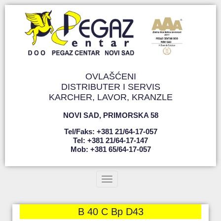
OVLAŠĆENI
DISTRIBUTER I SERVIS
KARCHER, LAVOR, KRANZLE
NOVI SAD
,
PRIMORSKA 58
Tel/faks: +381 21/64-17-057
Tel: +381 21/64-17-147
Mob: +381 65/64-17-057
Toggle navigation
B 40 C Bp D43