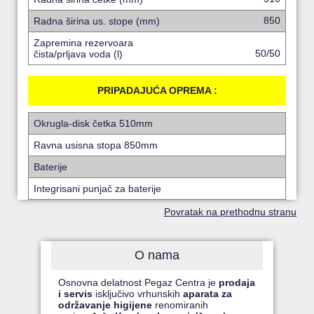
850
Radna širina us. stope (mm)
Zapremina rezervoara
50/50
čista/prljava voda (l)
PRIPADAJUĆA OPREMA :
Okrugla-disk četka 510mm
Ravna usisna stopa 850mm
Baterije
Integrisani punjač za baterije
Povratak na prethodnu stranu
O nama
Osnovna delatnost Pegaz Centra je
prodaja
i servis
isključivo vrhunskih
aparata za
održavanje higijene
renomiranih