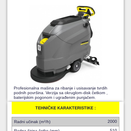
Profesionalna mašina za ribanje i usisavanje tvrdih
podnih površina. Verzija sa okruglom-disk četkom ,
baterijskim pogonom i ugrađenim punjačem.
TEHNIČKE KARAKTERISTIKE :
2000
Radni učinak (m²/h)
510
Radna širina četke (mm)