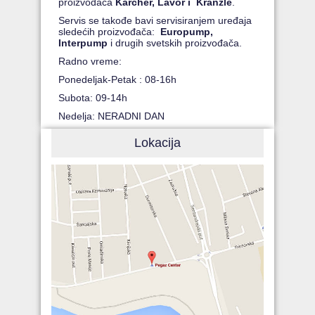
proizvođača
Karcher, Lavor i Kranzle
.
Servis se takođe bavi servisiranjem uređaja
sledećih proizvođača:
Europump,
Interpump
i drugih svetskih proizvođača.
Radno vreme:
Ponedeljak-Petak : 08-16h
Subota: 09-14h
Nedelja: NERADNI DAN
Lokacija