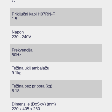
G1
Priključni kabl H07RN-F
1.5
Napon
230 - 240V
Frekvencija
50Hz
Težina uklj ambalažu
9.1kg
Težina bez pribora (kg)
8.18
Dimenzije (DxŠxV) (mm)
220 x 405 x 260