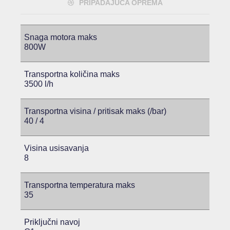
PRIPADAJUĆA OPREMA
Snaga motora maks
800W
Transportna količina maks
3500 l/h
Transportna visina / pritisak maks (/bar)
40 / 4
Visina usisavanja
8
Transportna temperatura maks
35
Priključni navoj