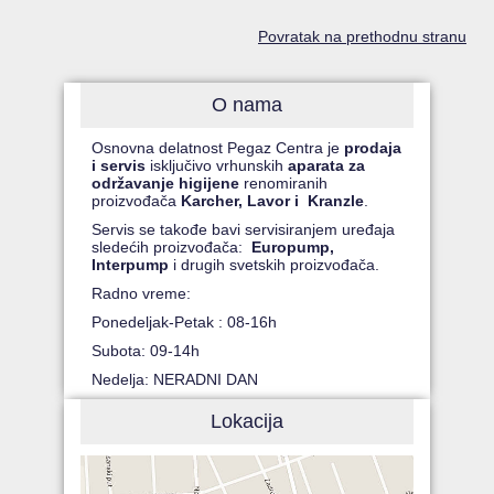
Povratak na prethodnu stranu
O nama
Osnovna delatnost Pegaz Centra je
prodaja
i servis
isključivo vrhunskih
aparata za
održavanje higijene
renomiranih
proizvođača
Karcher, Lavor i Kranzle
.
Servis se takođe bavi servisiranjem uređaja
sledećih proizvođača:
Europump,
Interpump
i drugih svetskih proizvođača.
Radno vreme:
Ponedeljak-Petak : 08-16h
Subota: 09-14h
Nedelja: NERADNI DAN
Lokacija