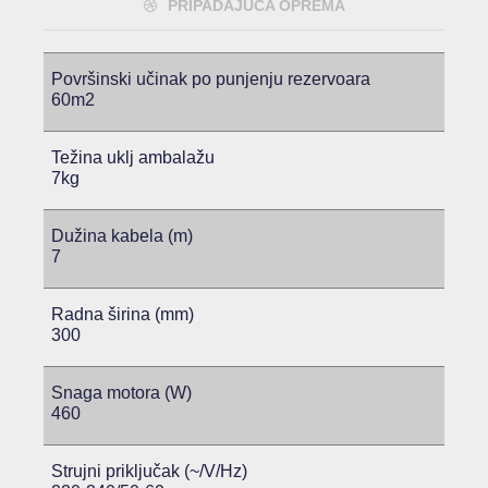
PRIPADAJUĆA OPREMA
Površinski učinak po punjenju rezervoara
60m2
Težina uklj ambalažu
7kg
Dužina kabela (m)
7
Radna širina (mm)
300
Snaga motora (W)
460
Strujni priključak (~/V/Hz)