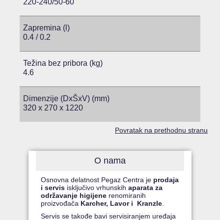
220-240/50-60
Zapremina (l)
0.4 / 0.2
Težina bez pribora (kg)
4.6
Dimenzije (DxŠxV) (mm)
320 x 270 x 1220
Povratak na prethodnu stranu
O nama
Osnovna delatnost Pegaz Centra je
prodaja
i servis
isključivo vrhunskih
aparata za
održavanje higijene
renomiranih
proizvođača
Karcher, Lavor i Kranzle
.
Servis se takođe bavi servisiranjem uređaja