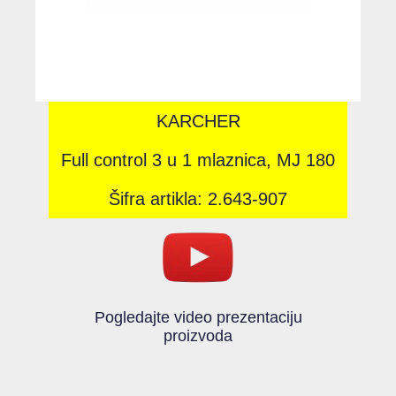
KARCHER
Full control 3 u 1 mlaznica, MJ 180
Šifra artikla: 2.643-907
Pogledajte video prezentaciju
proizvoda