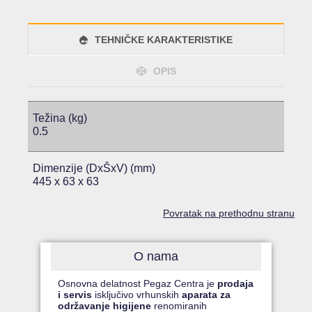
TEHNIČKE KARAKTERISTIKE
OPIS
Težina (kg)
0.5
Dimenzije (DxŠxV) (mm)
445 x 63 x 63
Povratak na prethodnu stranu
O nama
Osnovna delatnost Pegaz Centra je
prodaja
i servis
isključivo vrhunskih
aparata za
održavanje higijene
renomiranih