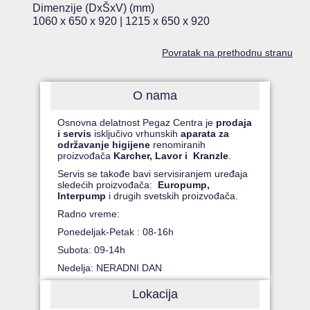
Dimenzije (DxŠxV) (mm)
1060 x 650 x 920 | 1215 x 650 x 920
Povratak na prethodnu stranu
O nama
Osnovna delatnost Pegaz Centra je
prodaja
i servis
isključivo vrhunskih
aparata za
održavanje higijene
renomiranih
proizvođača
Karcher, Lavor i Kranzle
.
Servis se takođe bavi servisiranjem uređaja
sledećih proizvođača:
Europump,
Interpump
i drugih svetskih proizvođača.
Radno vreme:
Ponedeljak-Petak : 08-16h
Subota: 09-14h
Nedelja: NERADNI DAN
Lokacija