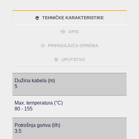
TEHNIČKE KARAKTERISTIKE
OPIS
PRIPADAJUĆA OPREMA
UPUTSTVO
Dužina kabela (m)
5
Max. temperatura (°C)
80 - 155
Potrošnja goriva (l/h)
3.5