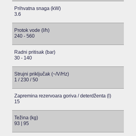
Prihvatna snaga (kW)
3.6
Protok vode (l/h)
240 - 560
Radni pritisak (bar)
30 - 140
Strujni priključak (~/V/Hz)
1 / 230 / 50
Zapremina rezervoara goriva / deterdženta (l)
15
Težina (kg)
93 | 95