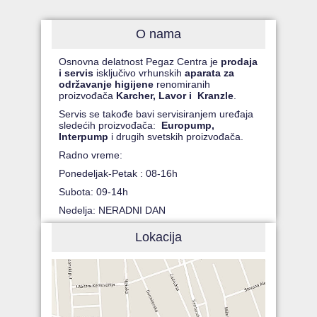
O nama
Osnovna delatnost Pegaz Centra je
prodaja
i servis
isključivo vrhunskih
aparata za
održavanje higijene
renomiranih
proizvođača
Karcher, Lavor i Kranzle
.
Servis se takođe bavi servisiranjem uređaja
sledećih proizvođača:
Europump,
Interpump
i drugih svetskih proizvođača.
Radno vreme:
Ponedeljak-Petak : 08-16h
Subota: 09-14h
Nedelja: NERADNI DAN
Lokacija