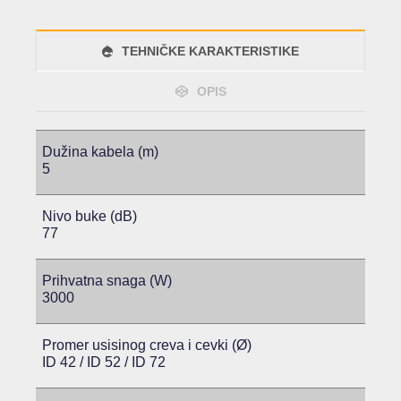
TEHNIČKE KARAKTERISTIKE
OPIS
Dužina kabela (m)
5
Nivo buke (dB)
77
Prihvatna snaga (W)
3000
Promer usisinog creva i cevki (Ø)
ID 42 / ID 52 / ID 72