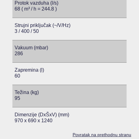
Protok vazduha (l/s)
68 ( m³ / h = 244.8 )
Strujni priključak (~/V/Hz)
3 / 400 / 50
Vakuum (mbar)
286
Zapremina (l)
60
Težina (kg)
95
Dimenzije (DxŠxV) (mm)
970 x 690 x 1240
Povratak na prethodnu stranu