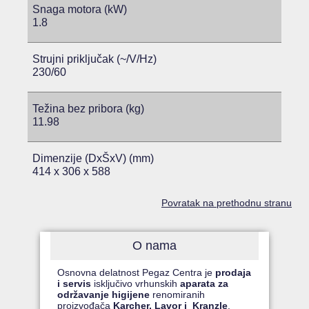
Snaga motora (kW)
1.8
Strujni priključak (~/V/Hz)
230/60
Težina bez pribora (kg)
11.98
Dimenzije (DxŠxV) (mm)
414 x 306 x 588
Povratak na prethodnu stranu
O nama
Osnovna delatnost Pegaz Centra je
prodaja
i servis
isključivo vrhunskih
aparata za
održavanje higijene
renomiranih
proizvođača
Karcher, Lavor i Kranzle
.