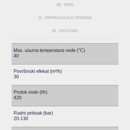
OPIS
PRIPADAJUĆA OPREMA
OPCIONO
Max. ulazna temperatura vode (°C)
40
Površinski efekat (m²/h)
30
Protok vode (l/h)
420
Radni pritisak (bar)
20-130