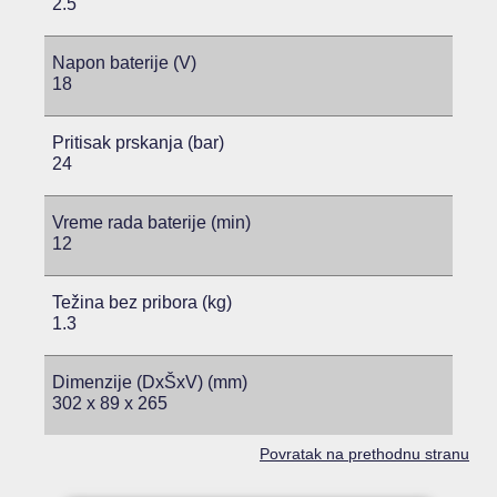
2.5
Napon baterije (V)
18
Pritisak prskanja (bar)
24
Vreme rada baterije (min)
12
Težina bez pribora (kg)
1.3
Dimenzije (DxŠxV) (mm)
302 x 89 x 265
Povratak na prethodnu stranu