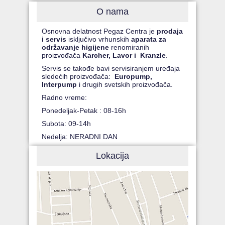
O nama
Osnovna delatnost Pegaz Centra je
prodaja
i servis
isključivo vrhunskih
aparata za
održavanje higijene
renomiranih
proizvođača
Karcher, Lavor i Kranzle
.
Servis se takođe bavi servisiranjem uređaja
sledećih proizvođača:
Europump,
Interpump
i drugih svetskih proizvođača.
Radno vreme:
Ponedeljak-Petak : 08-16h
Subota: 09-14h
Nedelja: NERADNI DAN
Lokacija