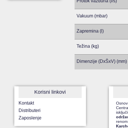
Protok vazduha (l/s)
Vakuum (mbar)
Zapremina (l)
Težina (kg)
Dimenzije (DxŠxV) (mm)
Korisni linkovi
Kontakt
Osnov
Centra
Distributeri
isklju
održa
Zaposlenje
renomi
Karche