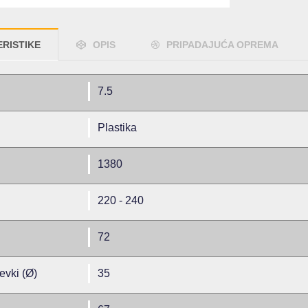
RISTIKE
OPIS
PRIPADAJUĆA OPREMA
7.5
Plastika
1380
220 - 240
72
evki (Ø)
35