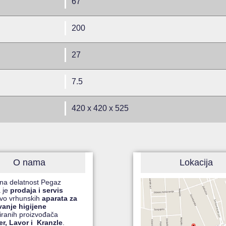
67
200
27
7.5
420 x 420 x 525
O nama
Lokacija
na delatnost Pegaz
 je
prodaja i servis
čivo vrhunskih
aparata za
vanje higijene
ranih proizvođača
r, Lavor i Kranzle
.