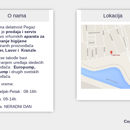
O nama
Lokacija
na delatnost Pegaz
 je
prodaja i servis
čivo vrhunskih
aparata za
vanje higijene
ranih proizvođača
r, Lavor i Kranzle
.
 se takođe bavi
iranjem uređaja sledećih
vođača:
Europump,
pump
i drugih svetskih
ođača.
 vreme:
ljak-Petak : 08-16h
a: 09-14h
ja: NERADNI DAN
Cop