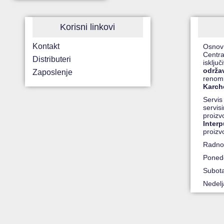
Korisni linkovi
Kontakt
Osnov
Centra
Distributeri
isklju
održa
Zaposlenje
renomi
Karche
Servis
servis
proiz
Inter
proizv
Radno
Ponede
Subot
Nedel