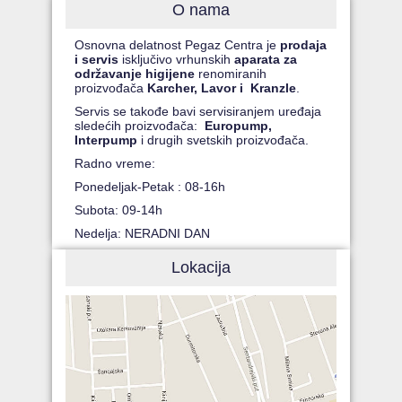
O nama
Osnovna delatnost Pegaz Centra je
prodaja
i servis
isključivo vrhunskih
aparata za
održavanje higijene
renomiranih
proizvođača
Karcher, Lavor i Kranzle
.
Servis se takođe bavi servisiranjem uređaja
sledećih proizvođača:
Europump,
Interpump
i drugih svetskih proizvođača.
Radno vreme:
Ponedeljak-Petak : 08-16h
Subota: 09-14h
Nedelja: NERADNI DAN
Lokacija