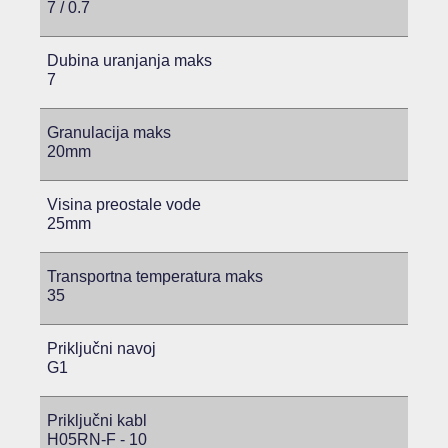
7 / 0.7
Dubina uranjanja maks
7
Granulacija maks
20mm
Visina preostale vode
25mm
Transportna temperatura maks
35
Priključni navoj
G1
Priključni kabl
H05RN-F - 10