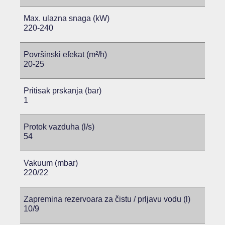
Max. ulazna snaga (kW)
220-240
Površinski efekat (m²/h)
20-25
Pritisak prskanja (bar)
1
Protok vazduha (l/s)
54
Vakuum (mbar)
220/22
Zapremina rezervoara za čistu / prljavu vodu (l)
10/9