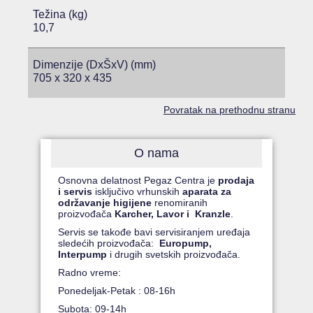
Težina (kg)
10,7
Dimenzije (DxŠxV) (mm)
705 x 320 x 435
Povratak na prethodnu stranu
O nama
Osnovna delatnost Pegaz Centra je
prodaja
i servis
isključivo vrhunskih
aparata za
održavanje higijene
renomiranih
proizvođača
Karcher, Lavor i Kranzle
.
Servis se takođe bavi servisiranjem uređaja
sledećih proizvođača:
Europump,
Interpump
i drugih svetskih proizvođača.
Radno vreme:
Ponedeljak-Petak : 08-16h
Subota: 09-14h