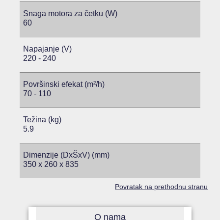
Snaga motora za četku (W)
60
Napajanje (V)
220 - 240
Površinski efekat (m²/h)
70 - 110
Težina (kg)
5.9
Dimenzije (DxŠxV) (mm)
350 x 260 x 835
Povratak na prethodnu stranu
O nama