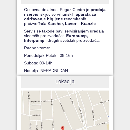
Osnovna delatnost Pegaz Centra je
prodaja
i servis
isključivo vrhunskih
aparata za
održavanje higijene
renomiranih
proizvođača
Karcher, Lavor i Kranzle
.
Servis se takođe bavi servisiranjem uređaja
sledećih proizvođača:
Europump,
Interpump
i drugih svetskih proizvođača.
Radno vreme:
Ponedeljak-Petak : 08-16h
Subota: 09-14h
Nedelja: NERADNI DAN
Lokacija