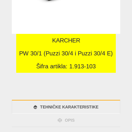
KARCHER
PW 30/1 (Puzzi 30/4 i Puzzi 30/4 E)
Šifra artikla: 1.913-103
TEHNIČKE KARAKTERISTIKE
OPIS