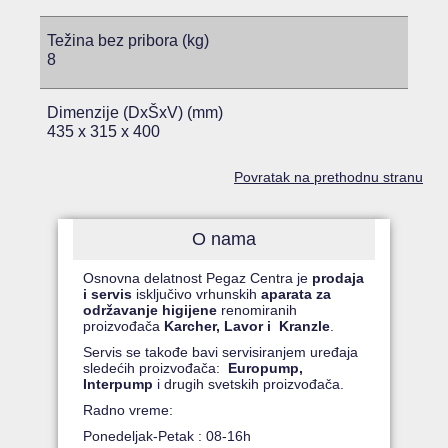
Težina bez pribora (kg)
8
Dimenzije (DxŠxV) (mm)
435 x 315 x 400
Povratak na prethodnu stranu
O nama
Osnovna delatnost Pegaz Centra je
prodaja
i servis
isključivo vrhunskih
aparata za
održavanje higijene
renomiranih
proizvođača
Karcher, Lavor i Kranzle
.
Servis se takođe bavi servisiranjem uređaja
sledećih proizvođača:
Europump,
Interpump
i drugih svetskih proizvođača.
Radno vreme:
Ponedeljak-Petak : 08-16h