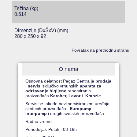
Težina (kg)
0.614
Dimenzije (DxŠxV) (mm)
280 x 250 x 92
Povratak na prethodnu stranu
O nama
Osnovna delatnost Pegaz Centra je
prodaja
i servis
isključivo vrhunskih
aparata za
održavanje higijene
renomiranih
proizvođača
Karcher, Lavor i Kranzle
.
Servis se takođe bavi servisiranjem uređaja
sledećih proizvođača:
Europump,
Interpump
i drugih svetskih proizvođača.
Radno vreme:
Ponedeljak-Petak : 08-16h