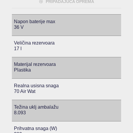
PRIPADAJUĆA OPREMA
Napon baterije max
36 V
Veličina rezervoara
17 l
Materijal rezervoara
Plastika
Realna usisna snaga
70 Air Wat
Težina uklj ambalažu
8.093
Prihvatna snaga (W)