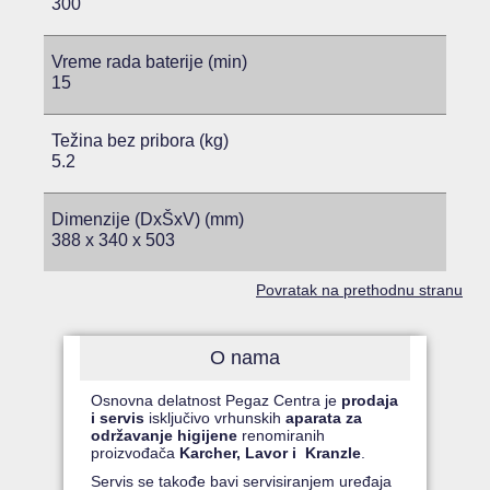
300
Vreme rada baterije (min)
15
Težina bez pribora (kg)
5.2
Dimenzije (DxŠxV) (mm)
388 x 340 x 503
Povratak na prethodnu stranu
O nama
Osnovna delatnost Pegaz Centra je
prodaja
i servis
isključivo vrhunskih
aparata za
održavanje higijene
renomiranih
proizvođača
Karcher, Lavor i Kranzle
.
Servis se takođe bavi servisiranjem uređaja