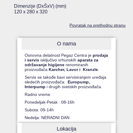
Dimenzije (DxŠxV) (mm)
120 x 280 x 320
Povratak na prethodnu stranu
O nama
Osnovna delatnost Pegaz Centra je
prodaja
i servis
isključivo vrhunskih
aparata za
održavanje higijene
renomiranih
proizvođača
Karcher, Lavor i Kranzle
.
Servis se takođe bavi servisiranjem uređaja
sledećih proizvođača:
Europump,
Interpump
i drugih svetskih proizvođača.
Radno vreme:
Ponedeljak-Petak : 08-16h
Subota: 09-14h
Nedelja: NERADNI DAN
Lokacija