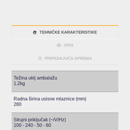
TEHNIČKE KARAKTERISTIKE
OPIS
PRIPADAJUĆA OPREMA
Težina uklj ambalažu
1.2kg
Radna širina usisne mlaznice (mm)
280
Strujni priključak (~/V/Hz)
100 - 240 - 50 - 60