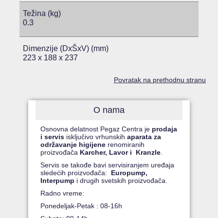
Težina (kg)
0.3
Dimenzije (DxŠxV) (mm)
223 x 188 x 237
Povratak na prethodnu stranu
O nama
Osnovna delatnost Pegaz Centra je
prodaja
i servis
isključivo vrhunskih
aparata za
održavanje higijene
renomiranih
proizvođača
Karcher, Lavor i Kranzle
.
Servis se takođe bavi servisiranjem uređaja
sledećih proizvođača:
Europump,
Interpump
i drugih svetskih proizvođača.
Radno vreme:
Ponedeljak-Petak : 08-16h