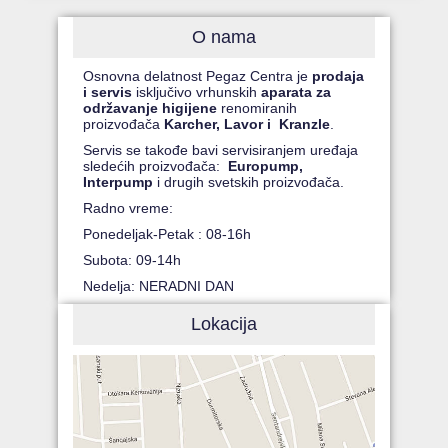
O nama
Osnovna delatnost Pegaz Centra je
prodaja
i servis
isključivo vrhunskih
aparata za
održavanje higijene
renomiranih
proizvođača
Karcher, Lavor i Kranzle
.
Servis se takođe bavi servisiranjem uređaja
sledećih proizvođača:
Europump,
Interpump
i drugih svetskih proizvođača.
Radno vreme:
Ponedeljak-Petak : 08-16h
Subota: 09-14h
Nedelja: NERADNI DAN
Lokacija