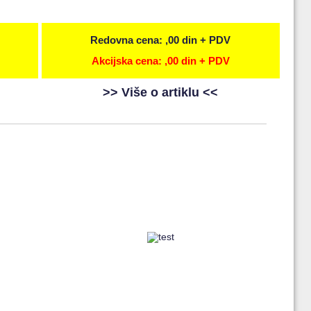
Redovna cena: ,00 din + PDV
Akcijska cena: ,00 din + PDV
>> Više o artiklu <<