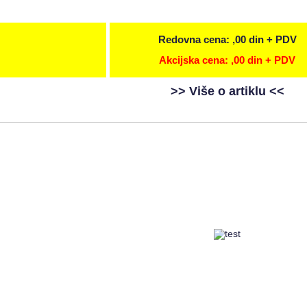
Redovna cena: ,00 din + PDV
Akcijska cena: ,00 din + PDV
>> Više o artiklu <<