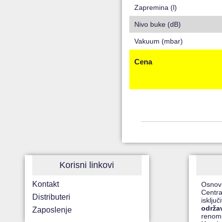
Zapremina (l)
Nivo buke (dB)
Vakuum (mbar)
Cena
Korisni linkovi
Kontakt
Osnov
Centra
Distributeri
isklju
održa
Zaposlenje
renomi