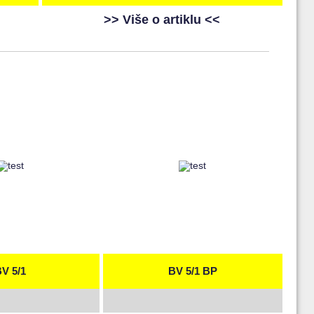
>> Više o artiklu <<
V 5/1
BV 5/1 BP