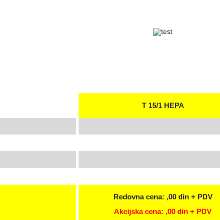
T 15/1 HEPA
Redovna cena: ,00 din + PDV
Akcijska cena: ,00 din + PDV