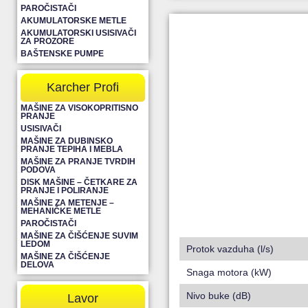
PAROČISTAČI
AKUMULATORSKE METLE
AKUMULATORSKI USISIVAČI
ZA PROZORE
BAŠTENSKE PUMPE
Karcher Profi
MAŠINE ZA VISOKOPRITISNO
PRANJE
USISIVAČI
MAŠINE ZA DUBINSKO
PRANJE TEPIHA I MEBLA
MAŠINE ZA PRANJE TVRDIH
PODOVA
DISK MAŠINE – ČETKARE ZA
PRANJE I POLIRANJE
MAŠINE ZA METENJE –
MEHANIČKE METLE
PAROČISTAČI
MAŠINE ZA ČIŠĆENJE SUVIM
LEDOM
Protok vazduha (l/s)
MAŠINE ZA ČIŠĆENJE
DELOVA
Snaga motora (kW)
Nivo buke (dB)
Lavor