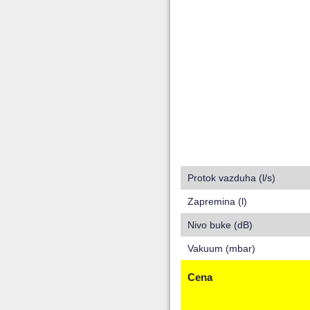
Protok vazduha (l/s)
Zapremina (l)
Nivo buke (dB)
Vakuum (mbar)
Cena