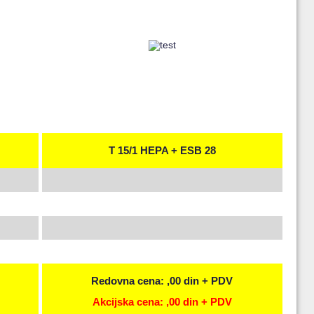
T 15/1 HEPA + ESB 28
Redovna cena: ,00 din + PDV
Akcijska cena: ,00 din + PDV