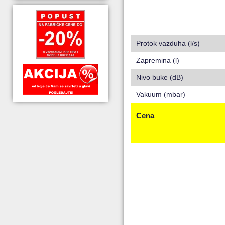
Protok vazduha (l/s)
Zapremina (l)
Nivo buke (dB)
Vakuum (mbar)
Cena