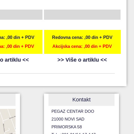
a: ,00 din + PDV
Redovna cena: ,00 din + PDV
a: ,00 din + PDV
Akcijska cena: ,00 din + PDV
o artiklu <<
>> Više o artiklu <<
Kontakt
PEGAZ CENTAR DOO
21000 NOVI SAD
PRIMORSKA 58