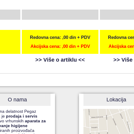
Redovna cena: ,00 din + PDV
Redovna cen
Akcijska cena: ,00 din + PDV
Akcijska cen
>> Više o artiklu <<
>> Više 
O nama
Lokacija
na delatnost Pegaz
 je
prodaja i servis
čivo vrhunskih
aparata za
vanje higijene
ranih proizvođača