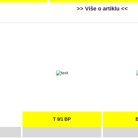
>> Više o artiklu <<
T 9/1 BP
B