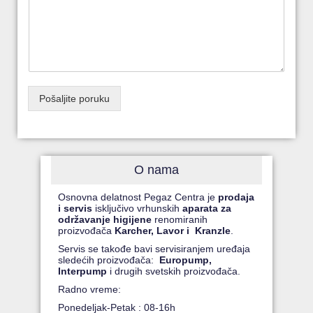
Pošaljite poruku
O nama
Osnovna delatnost Pegaz Centra je
prodaja
i servis
isključivo vrhunskih
aparata za
održavanje higijene
renomiranih
proizvođača
Karcher, Lavor i Kranzle
.
Servis se takođe bavi servisiranjem uređaja
sledećih proizvođača:
Europump,
Interpump
i drugih svetskih proizvođača.
Radno vreme:
Ponedeljak-Petak : 08-16h