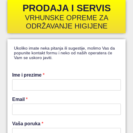
PRODAJA I SERVIS
VRHUNSKE OPREME ZA
ODRŽAVANJE HIGIJENE
Ukoliko imate neka pitanja ili sugestije, molimo Vas da
popunite kontakt formu i neko od naših operatera će
Vam se uskoro javiti.
Ime i prezime
*
Email
*
Vaša poruka
*