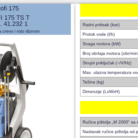
ofi 175
 175 TS T
t. 41.232 1
Radni pritisak (bar)
 crevo i roto diznom
Protok vode (l/h)
Snaga motora (kW)
Broj obrtaja motora (obr/min
Strujni priključak (~/V/Hz)
Max. ulazna temperatura vo
Težina (kg)
Dimenzije (LxWxH)
Ručica pištolja „M 2000“ sa 
Nastavak ručice pištolja od 