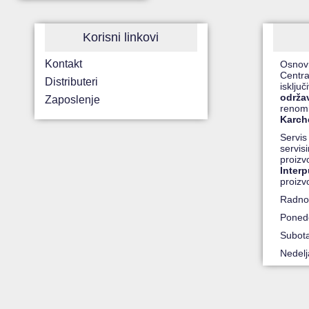
Korisni linkovi
Kontakt
Osnov
Centra
Distributeri
isklju
održa
Zaposlenje
renomi
Karche
Servis
servis
proiz
Inter
proizv
Radno
Ponede
Subot
Nedel