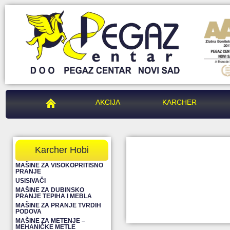
PEGAZ CENTAR
AKCIJA
KARCHER
Karcher Hobi
MAŠINE ZA VISOKOPRITISNO
PRANJE
USISIVAČI
MAŠINE ZA DUBINSKO
PRANJE TEPIHA I MEBLA
MAŠINE ZA PRANJE TVRDIH
PODOVA
MAŠINE ZA METENJE –
MEHANIČKE METLE