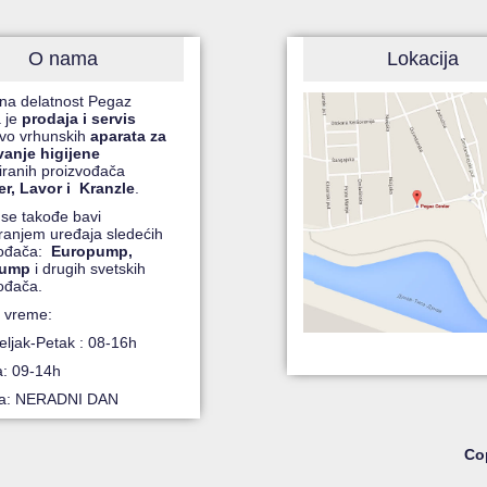
O nama
Lokacija
na delatnost Pegaz
 je
prodaja i servis
čivo vrhunskih
aparata za
vanje higijene
ranih proizvođača
r, Lavor i Kranzle
.
 se takođe bavi
iranjem uređaja sledećih
vođača:
Europump,
pump
i drugih svetskih
ođača.
 vreme:
ljak-Petak : 08-16h
a: 09-14h
ja: NERADNI DAN
Cop