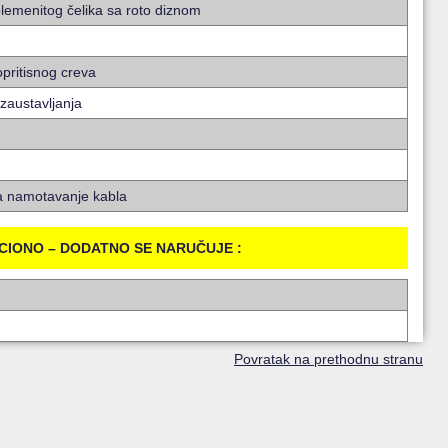
plemenitog čelika sa roto diznom
pritisnog creva
zaustavljanja
za namotavanje kabla
CIONO – DODATNO SE NARUČUJE :
Povratak na prethodnu stranu