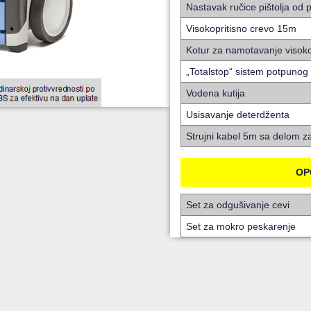
Nastavak ručice pištolja od 
Visokopritisno crevo 15m
Kotur za namotavanje visoko
„Totalstop“ sistem potpunog 
Vodena kutija
Usisavanje deterdženta
Strujni kabel 5m sa delom 
OP
Set za odgušivanje cevi
Set za mokro peskarenje