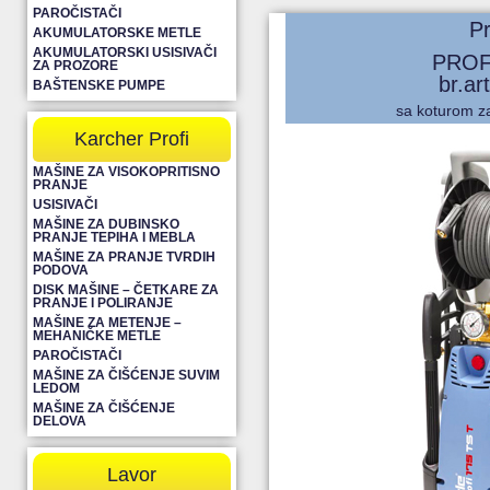
PAROČISTAČI
Pr
AKUMULATORSKE METLE
AKUMULATORSKI USISIVAČI
PROFI
ZA PROZORE
br.ar
BAŠTENSKE PUMPE
sa koturom za
Karcher Profi
MAŠINE ZA VISOKOPRITISNO
PRANJE
USISIVAČI
MAŠINE ZA DUBINSKO
PRANJE TEPIHA I MEBLA
MAŠINE ZA PRANJE TVRDIH
PODOVA
DISK MAŠINE – ČETKARE ZA
PRANJE I POLIRANJE
MAŠINE ZA METENJE –
MEHANIČKE METLE
PAROČISTAČI
MAŠINE ZA ČIŠĆENJE SUVIM
LEDOM
MAŠINE ZA ČIŠĆENJE
DELOVA
Lavor