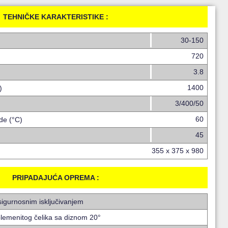
TEHNIČKE KARAKTERISTIKE :
30-150
720
3.8
1400
)
3/400/50
60
de (°C)
45
355 x 375 x 980
PRIPADAJUĆA OPREMA :
sigurnosnim isključivanjem
plemenitog čelika sa diznom 20°