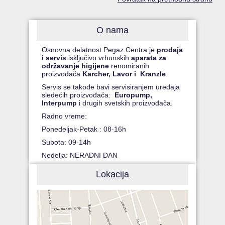
O nama
Osnovna delatnost Pegaz Centra je
prodaja
i servis
isključivo vrhunskih
aparata za
održavanje higijene
renomiranih
proizvođača
Karcher, Lavor i Kranzle
.
Servis se takođe bavi servisiranjem uređaja
sledećih proizvođača:
Europump,
Interpump
i drugih svetskih proizvođača.
Radno vreme:
Ponedeljak-Petak : 08-16h
Subota: 09-14h
Nedelja: NERADNI DAN
Lokacija