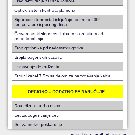
Predventiliranje žarišne komore
Optički sistem kontrola plamena
Sigurnosni termostat isključuje se preko 230°
temperature ispusnog dima
Četvorostruki sigurnosni sistem sa zaštitom od
preopterećenja
Stop gorionika pri nedostatku goriva
Brojilo pogonskih časova
Usisavanje deterdženta
Strujni kabel 7,5m sa delom za namotavanje kabla
OPCIONO – DODATNO SE NARUČUJE :
Roto dizna - turbo dizna
Set za odgušivanje cevi
Set za mokro peskarenje
Povratak na prethodnu stranu