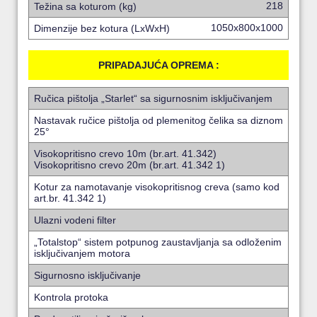
218
Težina sa koturom (kg)
1050x800x1000
Dimenzije bez kotura (LxWxH)
PRIPADAJUĆA OPREMA :
Ručica pištolja „Starlet“ sa sigurnosnim isključivanjem
Nastavak ručice pištolja od plemenitog čelika sa diznom
25°
Visokopritisno crevo 10m (br.art. 41.342)
Visokopritisno crevo 20m (br.art. 41.342 1)
Kotur za namotavanje visokopritisnog creva (samo kod
art.br. 41.342 1)
Ulazni vodeni filter
„Totalstop“ sistem potpunog zaustavljanja sa odloženim
isključivanjem motora
Sigurnosno isključivanje
Kontrola protoka