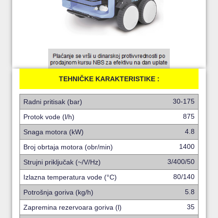
TEHNIČKE KARAKTERISTIKE :
30-175
Radni pritisak (bar)
875
Protok vode (l/h)
4.8
Snaga motora (kW)
1400
Broj obrtaja motora (obr/min)
3/400/50
Strujni priključak (~/V/Hz)
80/140
Izlazna temperatura vode (°C)
5.8
Potrošnja goriva (kg/h)
35
Zapremina rezervoara goriva (l)