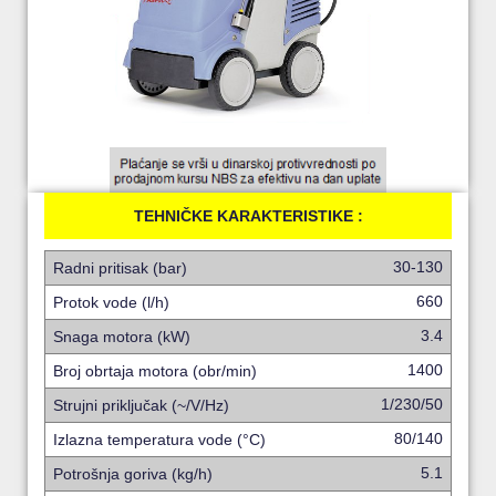
TEHNIČKE KARAKTERISTIKE :
30-130
Radni pritisak (bar)
660
Protok vode (l/h)
3.4
Snaga motora (kW)
1400
Broj obrtaja motora (obr/min)
1/230/50
Strujni priključak (~/V/Hz)
80/140
Izlazna temperatura vode (°C)
5.1
Potrošnja goriva (kg/h)