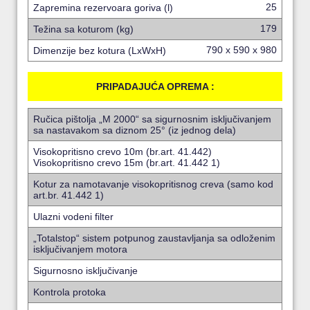
25
Zapremina rezervoara goriva (l)
179
Težina sa koturom (kg)
790 x 590 x 980
Dimenzije bez kotura (LxWxH)
PRIPADAJUĆA OPREMA :
Ručica pištolja „M 2000“ sa sigurnosnim isključivanjem
sa nastavakom sa diznom 25° (iz jednog dela)
Visokopritisno crevo 10m (br.art. 41.442)
Visokopritisno crevo 15m (br.art. 41.442 1)
Kotur za namotavanje visokopritisnog creva (samo kod
art.br. 41.442 1)
Ulazni vodeni filter
„Totalstop“ sistem potpunog zaustavljanja sa odloženim
isključivanjem motora
Sigurnosno isključivanje
Kontrola protoka