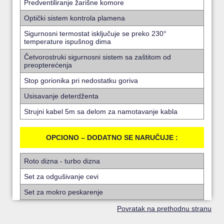
Predventiliranje žarišne komore
Optički sistem kontrola plamena
Sigurnosni termostat isključuje se preko 230°
temperature ispušnog dima
Četvorostruki sigurnosni sistem sa zaštitom od
preopterećenja
Stop gorionika pri nedostatku goriva
Usisavanje deterdženta
Strujni kabel 5m sa delom za namotavanje kabla
OPCIONO – DODATNO SE NARUČUJE :
Roto dizna - turbo dizna
Set za odgušivanje cevi
Set za mokro peskarenje
Povratak na prethodnu stranu