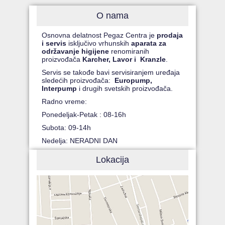
O nama
Osnovna delatnost Pegaz Centra je
prodaja
i servis
isključivo vrhunskih
aparata za
održavanje higijene
renomiranih
proizvođača
Karcher, Lavor i Kranzle
.
Servis se takođe bavi servisiranjem uređaja
sledećih proizvođača:
Europump,
Interpump
i drugih svetskih proizvođača.
Radno vreme:
Ponedeljak-Petak : 08-16h
Subota: 09-14h
Nedelja: NERADNI DAN
Lokacija