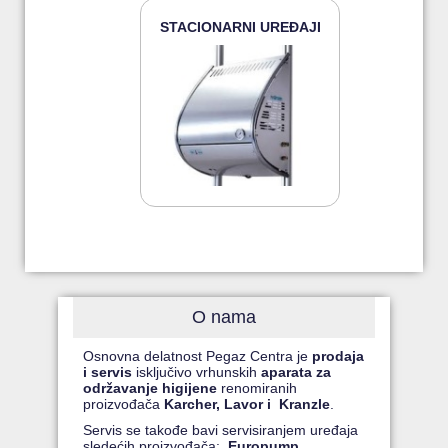
STACIONARNI UREĐAJI
O nama
Osnovna delatnost Pegaz Centra je
prodaja
i servis
isključivo vrhunskih
aparata za
održavanje higijene
renomiranih
proizvođača
Karcher, Lavor i Kranzle
.
Servis se takođe bavi servisiranjem uređaja
sledećih proizvođača:
Europump,