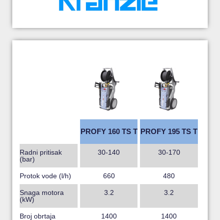
PROFY 160 TS T
PROFY 195 TS T
Radni pritisak
30-140
30-170
(bar)
Protok vode (l/h)
660
480
Snaga motora
3.2
3.2
(kW)
Broj obrtaja
1400
1400