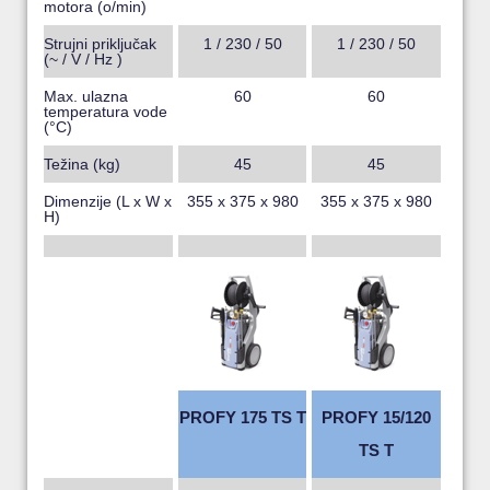
motora (o/min)
Strujni priključak
1 / 230 / 50
1 / 230 / 50
(~ / V / Hz )
Max. ulazna
60
60
temperatura vode
(°C)
Težina (kg)
45
45
Dimenzije (L x W x
355 x 375 x 980
355 x 375 x 980
H)
PROFY 175 TS T
PROFY 15/120
TS T