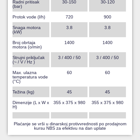
Radni pritisak
30-150
30-120
(bar)
Protok vode (l/h)
720
900
Snaga motora
3.8
3.8
(kW)
Broj obrtaja
1400
1400
motora (o/min)
Strujni priključak
3 / 400 / 50
3 / 400 / 50
(~ / V / Hz )
Max. ulazna
60
60
temperatura vode
(°C)
Težina (kg)
45
45
Dimenzije (L x W x
355 x 375 x 980
355 x 375 x 980
H)
Plaćanje se vrši u dinarskoj protivvrednosti po prodajnom
kursu NBS za efektivu na dan uplate