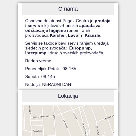
O nama
Osnovna delatnost Pegaz Centra je
prodaja
i servis
isključivo vrhunskih
aparata za
održavanje higijene
renomiranih
proizvođača
Karcher, Lavor i Kranzle
.
Servis se takođe bavi servisiranjem uređaja
sledećih proizvođača:
Europump,
Interpump
i drugih svetskih proizvođača.
Radno vreme:
Ponedeljak-Petak : 08-16h
Subota: 09-14h
Nedelja: NERADNI DAN
Lokacija