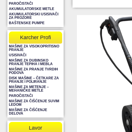
PAROČISTAČI
AKUMULATORSKE METLE
AKUMULATORSKI USISIVAČI
ZA PROZORE
BAŠTENSKE PUMPE
Karcher Profi
MAŠINE ZA VISOKOPRITISNO
PRANJE
USISIVAČI
MAŠINE ZA DUBINSKO
PRANJE TEPIHA I MEBLA
MAŠINE ZA PRANJE TVRDIH
PODOVA
DISK MAŠINE – ČETKARE ZA
PRANJE I POLIRANJE
MAŠINE ZA METENJE –
MEHANIČKE METLE
PAROČISTAČI
MAŠINE ZA ČIŠĆENJE SUVIM
LEDOM
MAŠINE ZA ČIŠĆENJE
DELOVA
Lavor