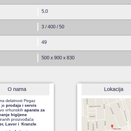
5.0
3 / 400 / 50
49
500 x 900 x 830
O nama
Lokacija
na delatnost Pegaz
 je
prodaja i servis
čivo vrhunskih
aparata za
vanje higijene
ranih proizvođača
r, Lavor i Kranzle
.