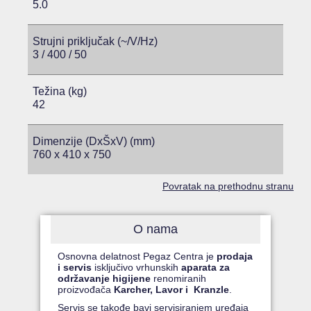
5.0
Strujni priključak (~/V/Hz)
3 / 400 / 50
Težina (kg)
42
Dimenzije (DxŠxV) (mm)
760 x 410 x 750
Povratak na prethodnu stranu
O nama
Osnovna delatnost Pegaz Centra je
prodaja
i servis
isključivo vrhunskih
aparata za
održavanje higijene
renomiranih
proizvođača
Karcher, Lavor i Kranzle
.
Servis se takođe bavi servisiranjem uređaja