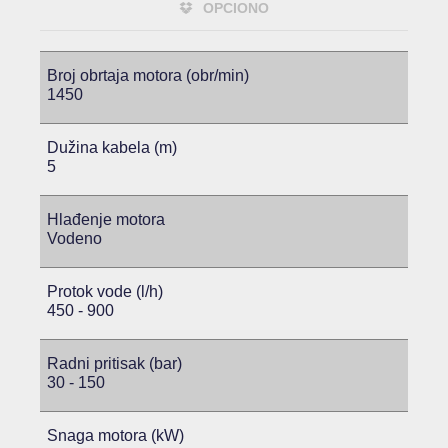
OPCIONO
Broj obrtaja motora (obr/min)
1450
Dužina kabela (m)
5
Hlađenje motora
Vodeno
Protok vode (l/h)
450 - 900
Radni pritisak (bar)
30 - 150
Snaga motora (kW)