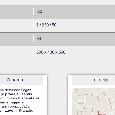
3.0
1 / 230 / 50
34
500 x 430 x 560
O nama
Lokacija
na delatnost Pegaz
 je
prodaja i servis
čivo vrhunskih
aparata za
vanje higijene
ranih proizvođača
r, Lavor i Kranzle
.