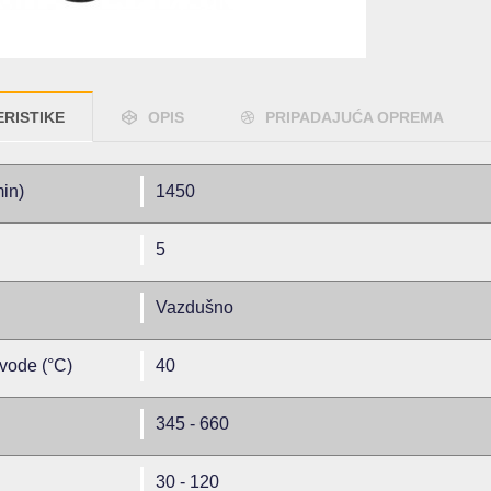
RISTIKE
OPIS
PRIPADAJUĆA OPREMA
min)
1450
5
Vazdušno
vode (°C)
40
345 - 660
30 - 120