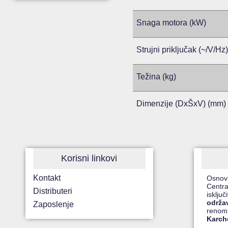
Snaga motora (kW)
Strujni priključak (~/V/Hz)
Težina (kg)
Dimenzije (DxŠxV) (mm)
Korisni linkovi
Kontakt
Osnov
Centra
Distributeri
isklju
održa
Zaposlenje
renomi
Karche