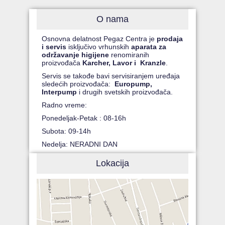
O nama
Osnovna delatnost Pegaz Centra je
prodaja
i servis
isključivo vrhunskih
aparata za
održavanje higijene
renomiranih
proizvođača
Karcher, Lavor i Kranzle
.
Servis se takođe bavi servisiranjem uređaja
sledećih proizvođača:
Europump,
Interpump
i drugih svetskih proizvođača.
Radno vreme:
Ponedeljak-Petak : 08-16h
Subota: 09-14h
Nedelja: NERADNI DAN
Lokacija