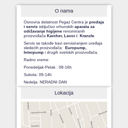
O nama
Osnovna delatnost Pegaz Centra je
prodaja
i servis
isključivo vrhunskih
aparata za
održavanje higijene
renomiranih
proizvođača
Karcher, Lavor i Kranzle
.
Servis se takođe bavi servisiranjem uređaja
sledećih proizvođača:
Europump,
Interpump
i drugih svetskih proizvođača.
Radno vreme:
Ponedeljak-Petak : 08-16h
Subota: 09-14h
Nedelja: NERADNI DAN
Lokacija