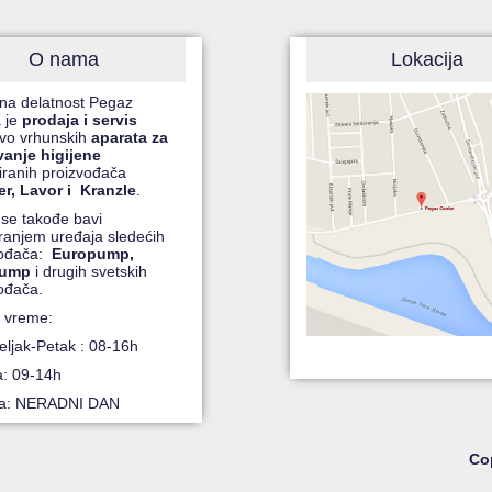
O nama
Lokacija
na delatnost Pegaz
 je
prodaja i servis
čivo vrhunskih
aparata za
vanje higijene
ranih proizvođača
r, Lavor i Kranzle
.
 se takođe bavi
iranjem uređaja sledećih
vođača:
Europump,
pump
i drugih svetskih
ođača.
 vreme:
ljak-Petak : 08-16h
a: 09-14h
ja: NERADNI DAN
Cop