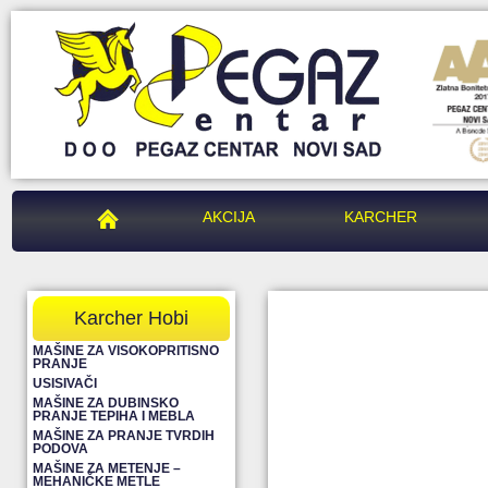
PEGAZ CENTAR
AKCIJA
KARCHER
Karcher Hobi
MAŠINE ZA VISOKOPRITISNO
PRANJE
USISIVAČI
MAŠINE ZA DUBINSKO
PRANJE TEPIHA I MEBLA
MAŠINE ZA PRANJE TVRDIH
PODOVA
MAŠINE ZA METENJE –
MEHANIČKE METLE