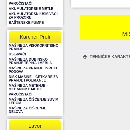
PAROČISTAČI
AKUMULATORSKE METLE
AKUMULATORSKI USISIVAČI
ZA PROZORE
BAŠTENSKE PUMPE
MI
Karcher Profi
MAŠINE ZA VISOKOPRITISNO
PRANJE
USISIVAČI
TEHNIČKE KARAKTE
MAŠINE ZA DUBINSKO
PRANJE TEPIHA I MEBLA
MAŠINE ZA PRANJE TVRDIH
PODOVA
DISK MAŠINE – ČETKARE ZA
PRANJE I POLIRANJE
MAŠINE ZA METENJE –
MEHANIČKE METLE
PAROČISTAČI
MAŠINE ZA ČIŠĆENJE SUVIM
LEDOM
MAŠINE ZA ČIŠĆENJE
DELOVA
Lavor