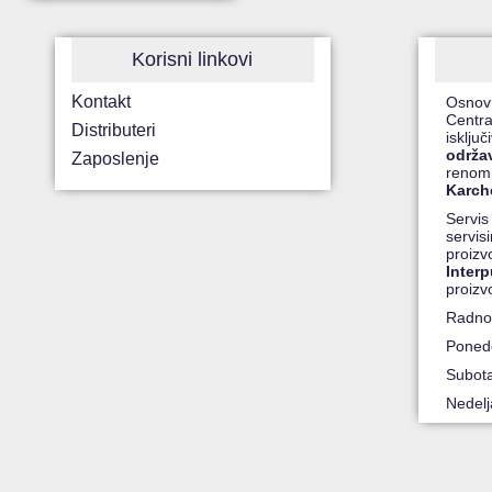
Korisni linkovi
Kontakt
Osnov
Centra
Distributeri
isklju
održa
Zaposlenje
renomi
Karche
Servis
servis
proiz
Inter
proizv
Radno
Ponede
Subot
Nedel