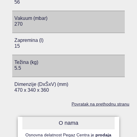
56
Vakuum (mbar)
270
Zapremina (l)
15
Težina (kg)
5.5
Dimenzije (DxŠxV) (mm)
470 x 340 x 360
Povratak na prethodnu stranu
O nama
Osnovna delatnost Pegaz Centra je
prodaja