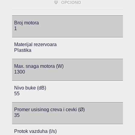
OPCIONO
Broj motora
1
Materijal rezervoara
Plastika
Max. snaga motora (W)
1300
Nivo buke (dB)
55
Promer usisinog creva i cevki (Ø)
35
Protok vazduha (l/s)