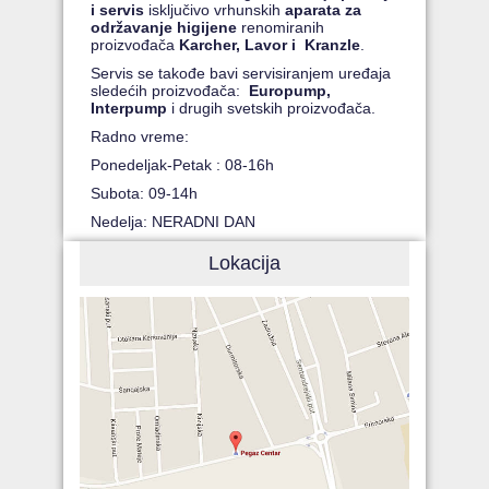
i servis
isključivo vrhunskih
aparata za
održavanje higijene
renomiranih
proizvođača
Karcher, Lavor i Kranzle
.
Servis se takođe bavi servisiranjem uređaja
sledećih proizvođača:
Europump,
Interpump
i drugih svetskih proizvođača.
Radno vreme:
Ponedeljak-Petak : 08-16h
Subota: 09-14h
Nedelja: NERADNI DAN
Lokacija