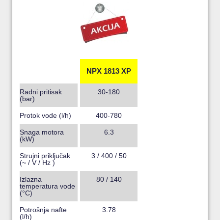
NPX 1813 XP
Radni pritisak
30-180
(bar)
Protok vode (l/h)
400-780
Snaga motora
6.3
(kW)
Strujni priključak
3 / 400 / 50
(~ / V / Hz )
Izlazna
80 / 140
temperatura vode
(°C)
Potrošnja nafte
3.78
(l/h)