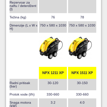
Rezervoar za
naftu / deterdžent
(l)
Težina (kg)
76
78
Dimenzije (L x W x
750 x 580 x 1030
750 x 580 x 1030
H)
NPX 1211 XP
NPX 1511 XP
Radni pritisak
30-120
30-150
(bar)
Protok vode (l/h)
330-660
330-660
Snaga motora
3.2
4.0
(kW)