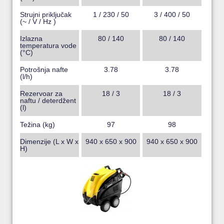
Strujni priključak
1 / 230 / 50
3 / 400 / 50
(~ / V / Hz )
Izlazna
80 / 140
80 / 140
temperatura vode
(°C)
Potrošnja nafte
3.78
3.78
(l/h)
Rezervoar za
18 / 3
18 / 3
naftu / deterdžent
(l)
Težina (kg)
97
98
Dimenzije (L x W x
940 x 650 x 900
940 x 650 x 900
H)