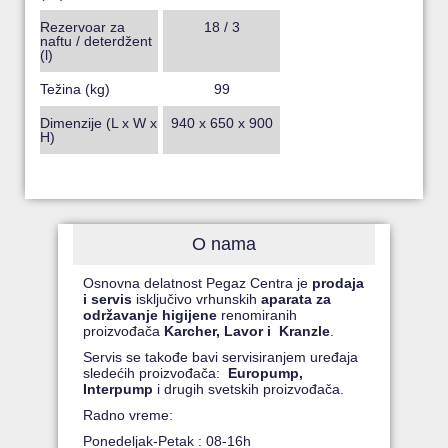
Rezervoar za
18 / 3
naftu / deterdžent
(l)
Težina (kg)
99
Dimenzije (L x W x
940 x 650 x 900
H)
O nama
Osnovna delatnost Pegaz Centra je
prodaja
i servis
isključivo vrhunskih
aparata za
održavanje higijene
renomiranih
proizvođača
Karcher, Lavor i Kranzle
.
Servis se takođe bavi servisiranjem uređaja
sledećih proizvođača:
Europump,
Interpump
i drugih svetskih proizvođača.
Radno vreme:
Ponedeljak-Petak : 08-16h