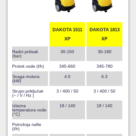
DAKOTA 1511
DAKOTA 1813
XP
XP
Radni pritisak
30-150
30-180
(bar)
Protok vode (l/h)
345-660
345-780
Snaga motora
4.0
6.3
(kW)
Strujni priključak
3 / 400 / 50
3 / 400 / 50
(~ / V / Hz )
Izlazna
18 / 140
18 / 140
temperatura vode
(°C)
Potrošnja nafte
(l/h)