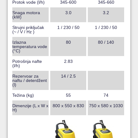
Protok vode (l/h)
345-600
345-660
Snaga motora
3.0
3.2
(kW)
Strujni priključak
1 / 230 / 50
1 / 230 / 50
(~ / V / Hz )
Izlazna
80
80 / 140
temperatura vode
(°C)
Potrošnja nafte
2.83
(l/h)
Rezervoar za
14 / 2.5
naftu / deterdžent
(l)
Težina (kg)
55
74
Dimenzije (L x W x
800 x 550 x 830
750 x 580 x 1030
H)