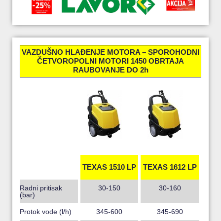
VAZDUŠNO HLAĐENJE MOTORA – SPOROHODNI
ČETVOROPOLNI MOTORI 1450 OBRTAJA
RAUBOVANJE DO 2h
TEXAS 1510 LP
TEXAS 1612 LP
Radni pritisak
30-150
30-160
(bar)
Protok vode (l/h)
345-600
345-690