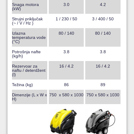
Snaga motora
3.0
4.2
(kW)
Strujni priključak
1 / 230 / 50
3 / 400 / 50
(~ / V / Hz )
Izlazna
80 / 140
80 / 140
temperatura vode
(°C)
Potrošnja nafte
3.8
3.8
(kg/h)
Rezervoar za
16 / 4.2
16 / 4.2
naftu / deterdžent
(l)
Težina (kg)
86
89
Dimenzije (L x W x
750 x 580 x 1030
750 x 580 x 1030
H)