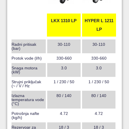
LKX 1310 LP
HYPER L 1211
LP
Radni pritisak
30-110
30-110
(bar)
Protok vode (l/h)
330-660
330-660
Snaga motora
3.0
3.0
(kW)
Strujni priključak
1 / 230 / 50
1 / 230 / 50
(~ / V / Hz
Izlazna
80 / 140
80 / 140
temperatura vode
(°C)
Potrošnja nafte
4.72
4.72
(kg/h)
Rezervoar za
18 / 3
18 / 3