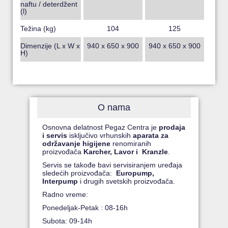
naftu / deterdžent
(l)
Težina (kg)
104
125
Dimenzije (L x W x
940 x 650 x 900
940 x 650 x 900
H)
O nama
Osnovna delatnost Pegaz Centra je
prodaja
i servis
isključivo vrhunskih
aparata za
održavanje higijene
renomiranih
proizvođača
Karcher, Lavor i Kranzle
.
Servis se takođe bavi servisiranjem uređaja
sledećih proizvođača:
Europump,
Interpump
i drugih svetskih proizvođača.
Radno vreme:
Ponedeljak-Petak : 08-16h
Subota: 09-14h