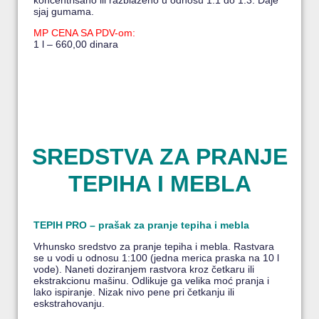
koncentrisano ili razblaženo u odnosu 1:1 do 1:3. Daje
sjaj gumama.
MP CENA SA PDV-om:
1 l – 660,00 dinara
SREDSTVA ZA PRANJE
TEPIHA I MEBLA
TEPIH PRO – prašak za pranje tepiha i mebla
Vrhunsko sredstvo za pranje tepiha i mebla. Rastvara
se u vodi u odnosu 1:100 (jedna merica praska na 10 l
vode). Naneti doziranjem rastvora kroz četkaru ili
ekstrakcionu mašinu. Odlikuje ga velika moć pranja i
lako ispiranje. Nizak nivo pene pri četkanju ili
eskstrahovanju.