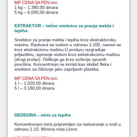
MP CENA SA PDV-om:
1 kg – 1.380,00 dinara
5 kg – 6.000,00 dinara
EXTRAKTOR – tečno sredstvo za pranje mebla i
tepiha
Sredstvo za pranje mebla i tepiha kroz ekstraktorsku
masinu. Rastvara se vodom u odnosu 1:100, nanosi se
kroz ekstrakcionu mašinu.U prolazu razgrađuje
prljavštinu, ispiranje vodom kroz eekstrakcionu mašinu
(drugi prolaz). Odlikuje ga brzo sušenje opranih
površina. Koncentrisan se koristi kao skidač fleka i
sredstvo za čišćenje jako zaprljanih plastika.
MP CENA SA PDV-om:
1 l – 1.020,00 dinara
5 l – 3.180,00 dinara
DEODORA – miris za tepihe
Koncentrovani miris pripremljen za rastvaranje u vodi u
odnosu 1:10. Mirisna nota Lenor.