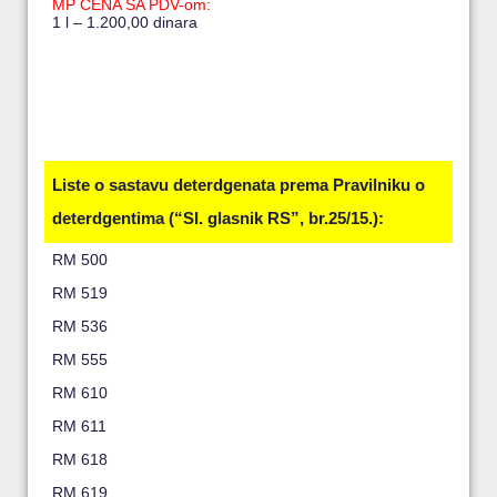
MP CENA SA PDV-om:
1 l – 1.200,00 dinara
Liste o sastavu deterdgenata prema Pravilniku o
deterdgentima (“Sl. glasnik RS”, br.25/15.):
RM 500
RM 519
RM 536
RM 555
RM 610
RM 611
RM 618
RM 619