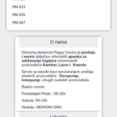
RM 623
RM 626
RM 667
O nama
Osnovna delatnost Pegaz Centra je
prodaja
i servis
isključivo vrhunskih
aparata za
održavanje higijene
renomiranih
proizvođača
Karcher, Lavor i Kranzle
.
Servis se takođe bavi servisiranjem uređaja
sledećih proizvođača:
Europump,
Interpump
i drugih svetskih proizvođača.
Radno vreme:
Ponedeljak-Petak : 08-16h
Subota: 09-14h
Nedelja: NERADNI DAN