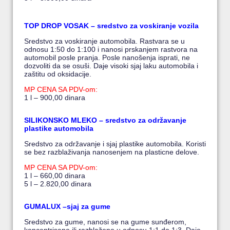
TOP DROP VOSAK – sredstvo za voskiranje vozila
Sredstvo za voskiranje automobila. Rastvara se u
odnosu 1:50 do 1:100 i nanosi prskanjem rastvora na
automobil posle pranja. Posle nanošenja isprati, ne
dozvoliti da se osuši. Daje visoki sjaj laku automobila i
zaštitu od oksidacije.
MP CENA SA PDV-om:
1 l – 900,00 dinara
SILIKONSKO MLEKO – sredstvo za održavanje
plastike automobila
Sredstvo za održavanje i sjaj plastike automobila. Koristi
se bez razblaživanja nanosenjem na plasticne delove.
MP CENA SA PDV-om:
1 l – 660,00 dinara
5 l – 2.820,00 dinara
GUMALUX –sjaj za gume
Sredstvo za gume, nanosi se na gume sunđerom,