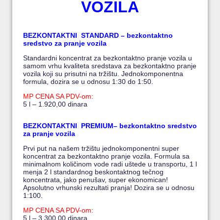
VOZILA
BEZKONTAKTNI STANDARD – bezkontaktno
sredstvo za pranje vozila
Standardni koncentrat za bezkontaktno pranje vozila u
samom vrhu kvaliteta sredstava za bezkontaktno pranje
vozila koji su prisutni na tržištu. Jednokomponentna
formula, dozira se u odnosu 1:30 do 1:50.
MP CENA SA PDV-om:
5 l – 1.920,00 dinara
BEZKONTAKTNI PREMIUM– bezkontaktno sredstvo
za pranje vozila
Prvi put na našem tržištu jednokomponentni super
koncentrat za bezkontaktno pranje vozila. Formula sa
minimalnom količinom vode radi uštede u transportu, 1 l
menja 2 l standardnog beskontaktnog tečnog
koncentrata, jako penušav, super ekonomican!
Apsolutno vrhunski rezultati pranja! Dozira se u odnosu
1:100.
MP CENA SA PDV-om:
5 l – 3.300,00 dinara