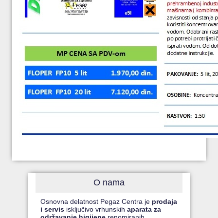
O nama
Osnovna delatnost Pegaz Centra je
prodaja
i servis
isključivo vrhunskih
aparata za
održavanje higijene
renomiranih