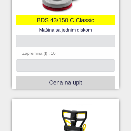
BDS 43/150 C Classic
Mašina sa jednim diskom
Zapremina (l) : 10
Cena na upit