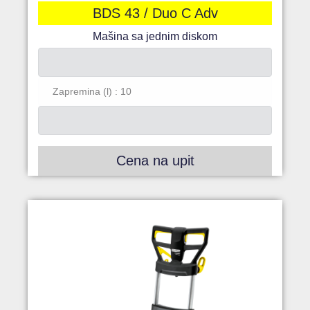
BDS 43 / Duo C Adv
Mašina sa jednim diskom
Zapremina (l) : 10
Cena na upit