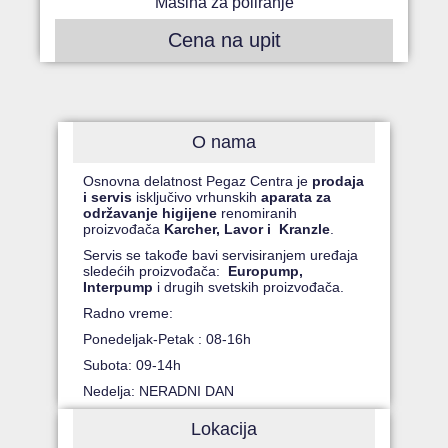
Mašina za poliranje
Cena na upit
O nama
Osnovna delatnost Pegaz Centra je
prodaja
i servis
isključivo vrhunskih
aparata za
održavanje higijene
renomiranih
proizvođača
Karcher, Lavor i Kranzle
.
Servis se takođe bavi servisiranjem uređaja
sledećih proizvođača:
Europump,
Interpump
i drugih svetskih proizvođača.
Radno vreme:
Ponedeljak-Petak : 08-16h
Subota: 09-14h
Nedelja: NERADNI DAN
Lokacija