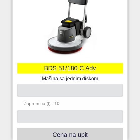
BDS 51/180 C Adv
Mašina sa jednim diskom
Zapremina (l) : 10
Cena na upit