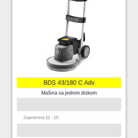
BDS 43/180 C Adv
Mašina sa jednim diskom
Zapremina (l) : 10