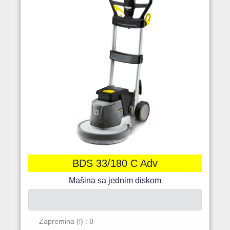
BDS 33/180 C Adv
Mašina sa jednim diskom
Zapremina (l) : 8