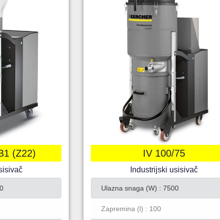
B1 (Z22)
IV 100/75
sisivač
Industrijski usisivač
0
Ulazna snaga (W) : 7500
Zapremina (l) : 100