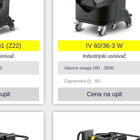
B1 (Z22)
IV 60/36-3 W
sisivač
Industrijski usisivač
0
Ulazna snaga (W) : 3600
Zapremina (l) : 60
upit
Cena na upit