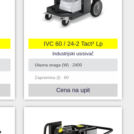
IVC 60 / 24-2 Tact² Lp
Industrijski usisivač
Ulazna snaga (W) : 2400
Zapremina (l) : 60
Cena na upit