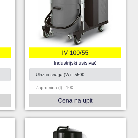
IV 100/55
Industrijski usisivač
Ulazna snaga (W) : 5500
Zapremina (l) : 100
Cena na upit