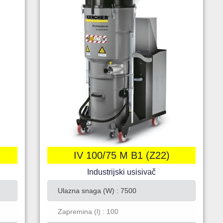
IV 100/75 M B1 (Z22)
Industrijski usisivač
Ulazna snaga (W) : 7500
Zapremina (l) : 100