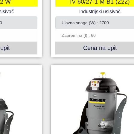
-2 W
IV 60/27-1 M B1 (Z22)
sisivač
Industrijski usisivač
0
Ulazna snaga (W) : 2700
Zapremina (l) : 60
upit
Cena na upit