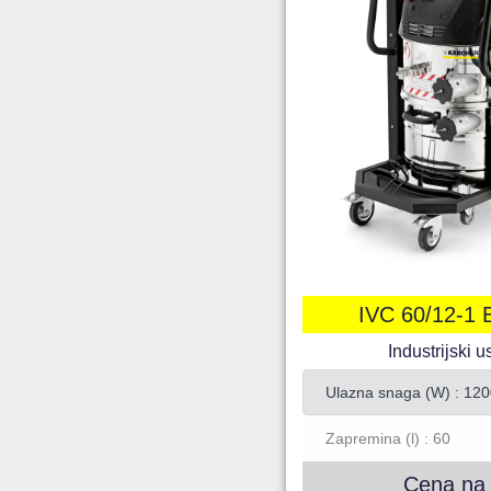
IVC 60/12-1 
Industrijski u
Ulazna snaga (W) : 120
Zapremina (l) : 60
Cena na 