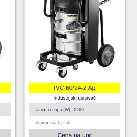
IVC 60/24-2 Ap
Industrijski usisivač
Ulazna snaga (W) : 2400
Zapremina (l) : 60
Cena na upit