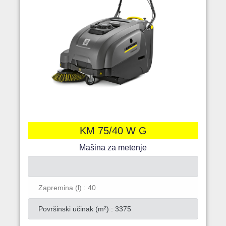
KM 75/40 W G
Mašina za metenje
Zapremina (l) : 40
Površinski učinak (m²) : 3375