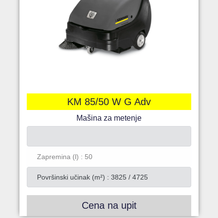
KM 85/50 W G Adv
Mašina za metenje
Zapremina (l) : 50
Površinski učinak (m²) : 3825 / 4725
Cena na upit