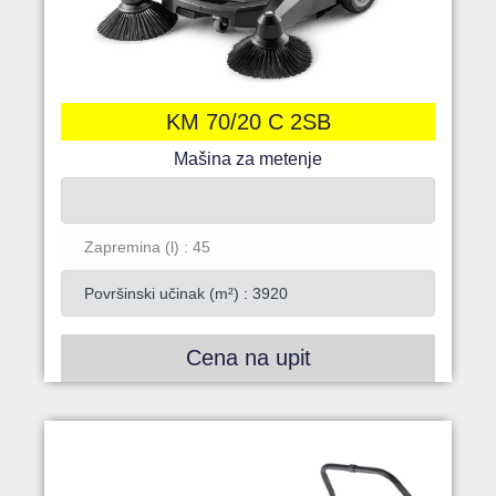
KM 70/20 C 2SB
Mašina za metenje
Zapremina (l) : 45
Površinski učinak (m²) : 3920
Cena na upit