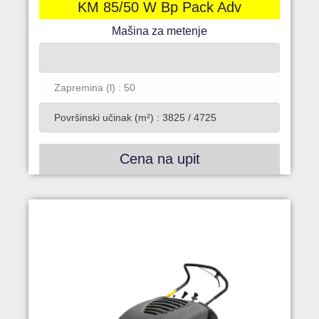
KM 85/50 W Bp Pack Adv
Mašina za metenje
Zapremina (l) : 50
Površinski učinak (m²) : 3825 / 4725
Cena na upit