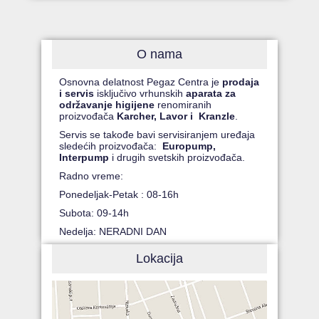
O nama
Osnovna delatnost Pegaz Centra je
prodaja
i servis
isključivo vrhunskih
aparata za
održavanje higijene
renomiranih
proizvođača
Karcher, Lavor i Kranzle
.
Servis se takođe bavi servisiranjem uređaja
sledećih proizvođača:
Europump,
Interpump
i drugih svetskih proizvođača.
Radno vreme:
Ponedeljak-Petak : 08-16h
Subota: 09-14h
Nedelja: NERADNI DAN
Lokacija