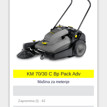
KM 70/30 C Bp Pack Adv
Mašina za metenje
Zapremina (l) : 42