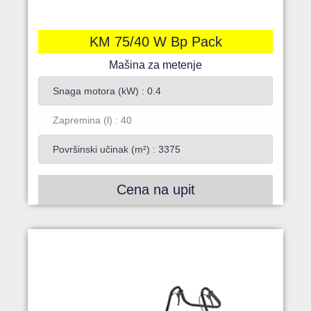
KM 75/40 W Bp Pack
Mašina za metenje
Snaga motora (kW) : 0.4
Zapremina (l) : 40
Površinski učinak (m²) : 3375
Cena na upit