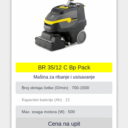
BR 35/12 C Bp Pack
Mašina za ribanje i usisavanje
Broj obrtaja četke (O/min) : 700-1500
Kapacitet baterije (Ah) : 21
Max. snaga motora (W) : 500
Cena na upit