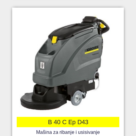
B 40 C Ep D43
Mašina za ribanje i usisivanje