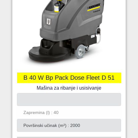
B 40 W Bp Pack Dose Fleet D 51
Mašina za ribanje i usisivanje
Zapremina (l) : 40
Površinski učinak (m²) : 2000