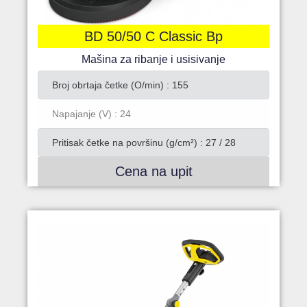
BD 50/50 C Classic Bp
Mašina za ribanje i usisivanje
Broj obrtaja četke (O/min) : 155
Napajanje (V) : 24
Pritisak četke na površinu (g/cm²) : 27 / 28
Cena na upit