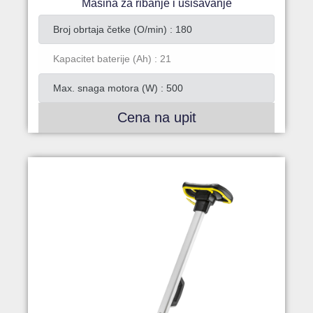
Mašina za ribanje i usisavanje
Broj obrtaja četke (O/min) : 180
Kapacitet baterije (Ah) : 21
Max. snaga motora (W) : 500
Cena na upit