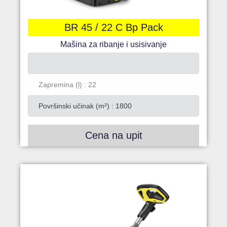
BR 45 / 22 C Bp Pack
Mašina za ribanje i usisivanje
Zapremina (l) : 22
Površinski učinak (m²) : 1800
Cena na upit