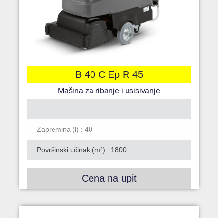
B 40 C Ep R 45
Mašina za ribanje i usisivanje
Zapremina (l) : 40
Površinski učinak (m²) : 1800
Cena na upit