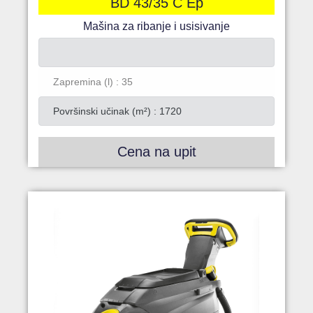
BD 43/35 C Ep
Mašina za ribanje i usisivanje
Zapremina (l) : 35
Površinski učinak (m²) : 1720
Cena na upit