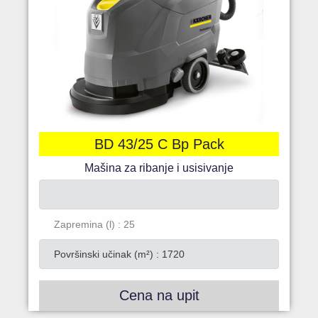
BD 43/25 C Bp Pack
Mašina za ribanje i usisivanje
Zapremina (l) : 25
Površinski učinak (m²) : 1720
Cena na upit