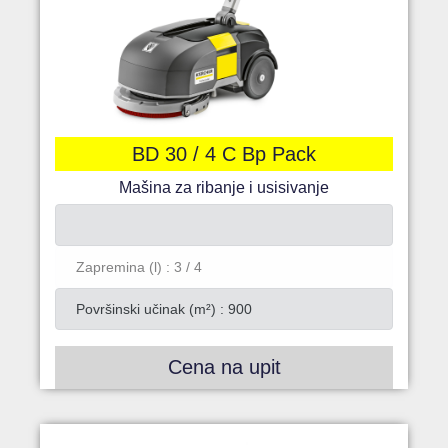
BD 30 / 4 C Bp Pack
Mašina za ribanje i usisivanje
Zapremina (l) : 3 / 4
Površinski učinak (m²) : 900
Cena na upit