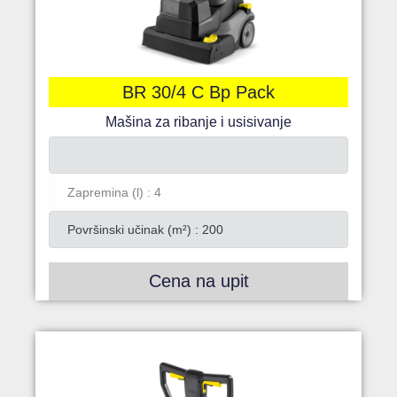
BR 30/4 C Bp Pack
Mašina za ribanje i usisivanje
Zapremina (l) : 4
Površinski učinak (m²) : 200
Cena na upit