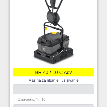
BR 40 / 10 C Adv
Mašina za ribanje i usisivanje
Zapremina (l) : 10