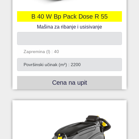
B 40 W Bp Pack Dose R 55
Mašina za ribanje i usisivanje
Zapremina (l) : 40
Površinski učinak (m²) : 2200
Cena na upit