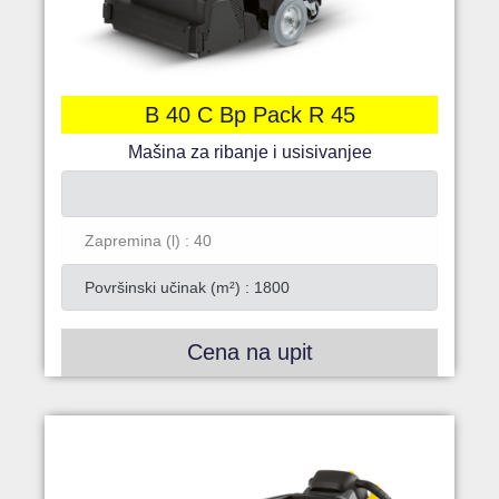
B 40 C Bp Pack R 45
Mašina za ribanje i usisivanjee
Zapremina (l) : 40
Površinski učinak (m²) : 1800
Cena na upit