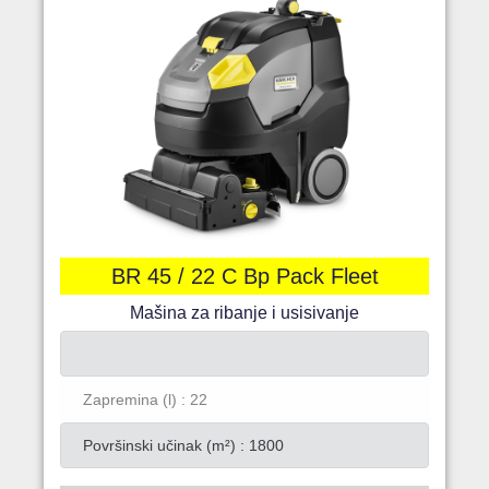
BR 45 / 22 C Bp Pack Fleet
Mašina za ribanje i usisivanje
Zapremina (l) : 22
Površinski učinak (m²) : 1800