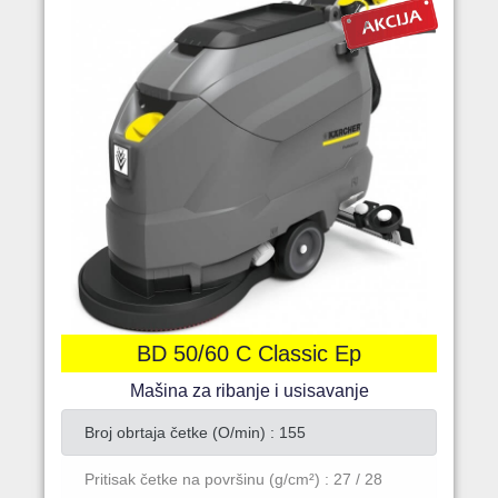
BD 50/60 C Classic Ep
Mašina za ribanje i usisavanje
Broj obrtaja četke (O/min) : 155
Pritisak četke na površinu (g/cm²) : 27 / 28