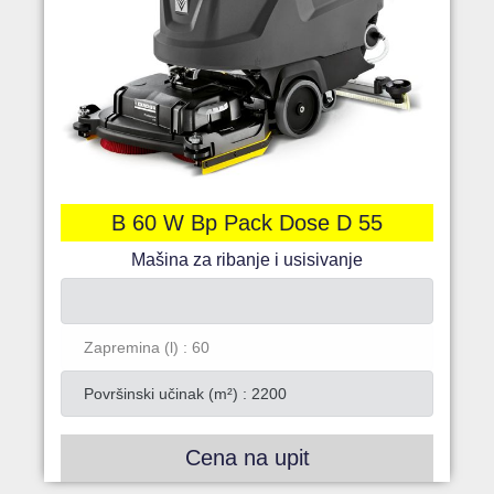
B 60 W Bp Pack Dose D 55
Mašina za ribanje i usisivanje
Zapremina (l) : 60
Površinski učinak (m²) : 2200
Cena na upit