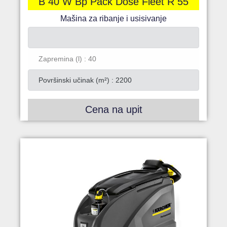
B 40 W Bp Pack Dose Fleet R 55
Mašina za ribanje i usisivanje
Zapremina (l) : 40
Površinski učinak (m²) : 2200
Cena na upit